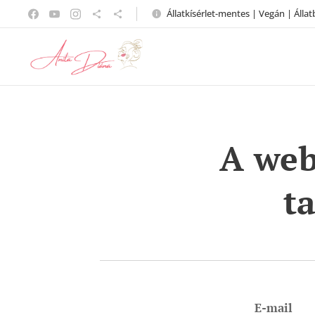
Állatkísérlet-mentes | Vegán | Állat
A webo
t
E-mail