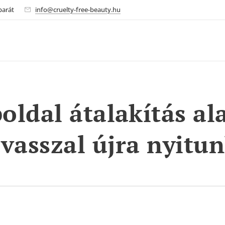
barát
info@cruelty-free-beauty.hu
ldal átalakítás ala
avasszal újra nyitun