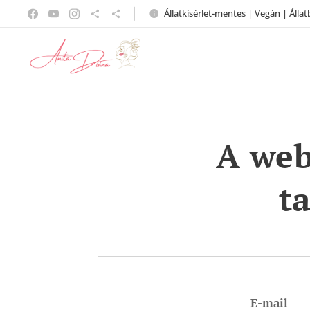
Állatkísérlet-mentes | Vegán | Állat
A webo
t
E-mail