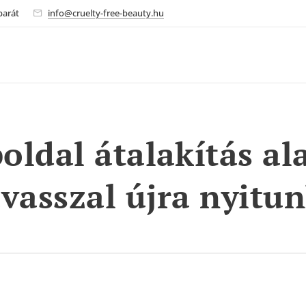
barát
info@cruelty-free-beauty.hu
ldal átalakítás ala
avasszal újra nyitun